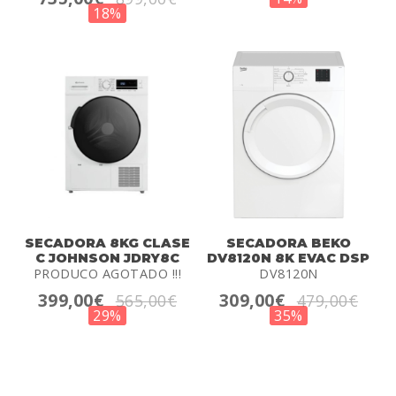
18%
SECADORA 8KG CLASE
SECADORA BEKO
C JOHNSON JDRY8C
DV8120N 8K EVAC DSP
PRODUCO AGOTADO !!!
DV8120N
399,00€
309,00€
565,00€
479,00€
29%
35%