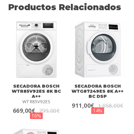
Productos Relacionados
SECADORA BOSCH
SECADORA BOSCH
WTR85V92ES 8K BC
WTG87249ES 8K A++
A++
BC DSP
WTR85V92ES
911,00€
1.058,00€
669,00€
799,00€
14%
16%