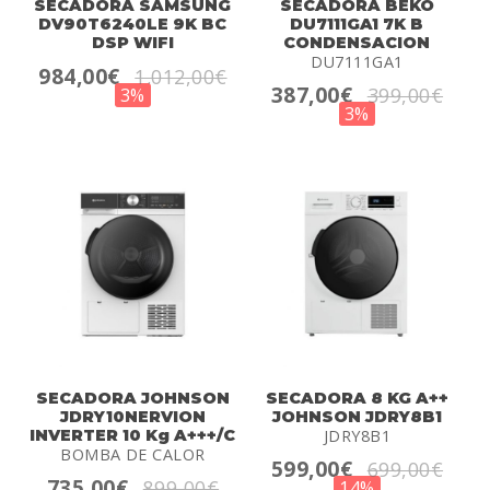
SECADORA SAMSUNG
SECADORA BEKO
DV90T6240LE 9K BC
DU7111GA1 7K B
DSP WIFI
CONDENSACION
DU7111GA1
984,00€
1.012,00€
387,00€
399,00€
3%
3%
SECADORA JOHNSON
SECADORA 8 KG A++
JDRY10NERVION
JOHNSON JDRY8B1
INVERTER 10 Kg A+++/C
JDRY8B1
BOMBA DE CALOR
599,00€
699,00€
735,00€
899,00€
14%