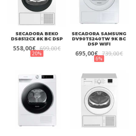
SECADORA BEKO
SECADORA SAMSUNG
DS8512CX 8K BC DSP
DV90T5240TW 9K BC
DSP WIFI
558,00€
699,00€
695,00€
739,00€
20%
6%