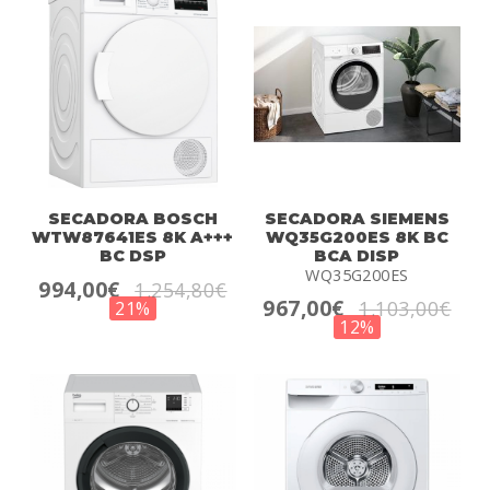
SECADORA BOSCH
SECADORA SIEMENS
WTW87641ES 8K A+++
WQ35G200ES 8K BC
BC DSP
BCA DISP
WQ35G200ES
994,00€
1.254,80€
967,00€
1.103,00€
21%
12%