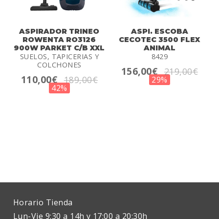
ASPIRADOR TRINEO
ASPI. ESCOBA
ROWENTA RO3126
CECOTEC 3500 FLEX
900W PARKET C/B XXL
ANIMAL
SUELOS, TAPICERIAS Y
8429
COLCHONES
156,00€
219,00€
110,00€
189,00€
29%
42%
Horario Tienda
Lun-Vie 9:30 a 14h y 17:00 a 20:30h