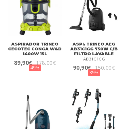
ASPIRADOR TRINEO
ASPI. TRINEO AEG
CECOTEC CONGA W&D
AB31C1GG 750W C/B
1400W 15L
FILTRO LAVABLE
AB31C1GG
89,90€
178,00€
90,90€
150,00€
49%
39%