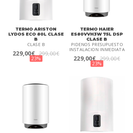
TERMO ARISTON
TERMO HAIER
LYDOS ECO 80L CLASE
ES80VVH3W 75L DSP
B
CLASE B
CLASE B
PIDENOS PRESUPUESTO
INSTALACION INMEDIATA
229,00€
299,00€
229,00€
299,00€
23%
23%