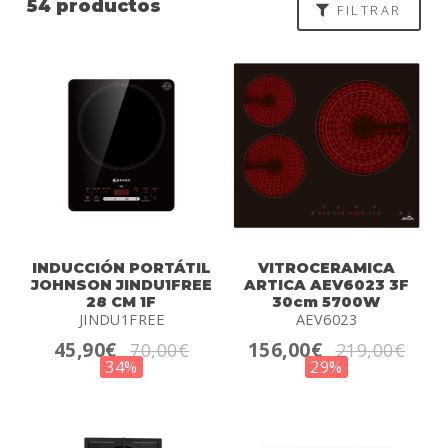
54 productos
FILTRAR
INDUCCIÓN PORTÁTIL
VITROCERAMICA
JOHNSON JINDU1FREE
ARTICA AEV6023 3F
28 CM 1F
30cm 5700W
JINDU1FREE
AEV6023
45,90€
156,00€
70,00€
219,00€
34%
29%