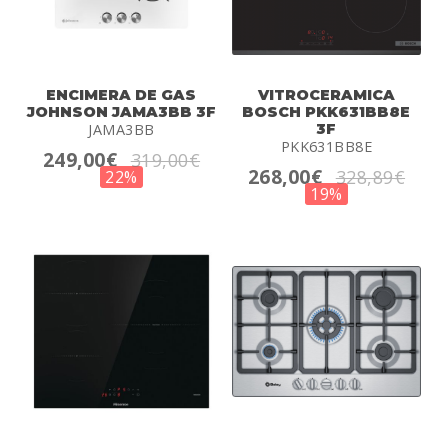
ENCIMERA DE GAS
VITROCERAMICA
JOHNSON JAMA3BB 3F
BOSCH PKK631BB8E
JAMA3BB
3F
PKK631BB8E
249,00€
319,00€
268,00€
328,89€
22%
19%