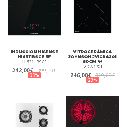
INDUCCION HISENSE
VITROCERÁMICA
HI6311BSCE 3F
JOHNSON JVICA4201
HI6311BSCE
60CM 4f
JVICA4201
242,00€
399,00€
246,00€
319,00€
39%
23%