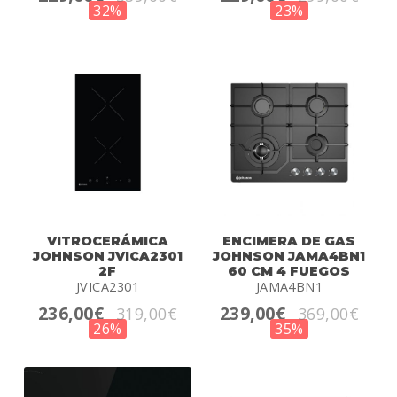
32%
23%
VITROCERÁMICA
ENCIMERA DE GAS
JOHNSON JVICA2301
JOHNSON JAMA4BN1
2F
60 CM 4 FUEGOS
JVICA2301
JAMA4BN1
236,00€
239,00€
319,00€
369,00€
26%
35%