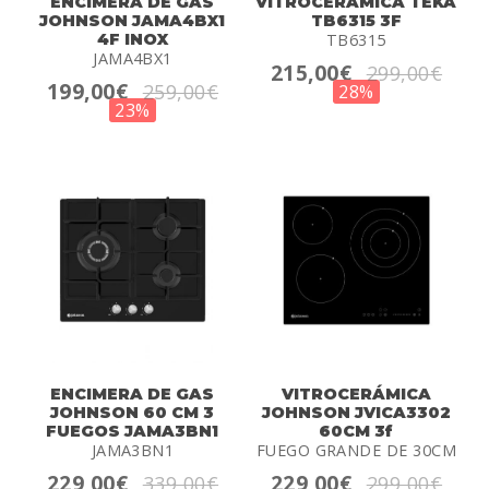
ENCIMERA DE GAS
VITROCERAMICA TEKA
JOHNSON JAMA4BX1
TB6315 3F
4F INOX
TB6315
JAMA4BX1
215,00€
299,00€
199,00€
259,00€
28%
23%
ENCIMERA DE GAS
VITROCERÁMICA
JOHNSON 60 CM 3
JOHNSON JVICA3302
FUEGOS JAMA3BN1
60CM 3f
JAMA3BN1
FUEGO GRANDE DE 30CM
229,00€
229,00€
339,00€
299,00€