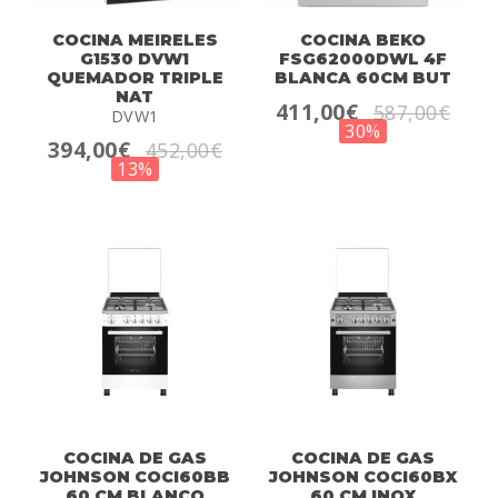
COCINA MEIRELES
COCINA BEKO
G1530 DVW1
FSG62000DWL 4F
QUEMADOR TRIPLE
BLANCA 60CM BUT
NAT
411,00€
587,00€
DVW1
30%
394,00€
452,00€
13%
COCINA DE GAS
COCINA DE GAS
JOHNSON COCI60BB
JOHNSON COCI60BX
60 CM BLANCO
60 CM INOX