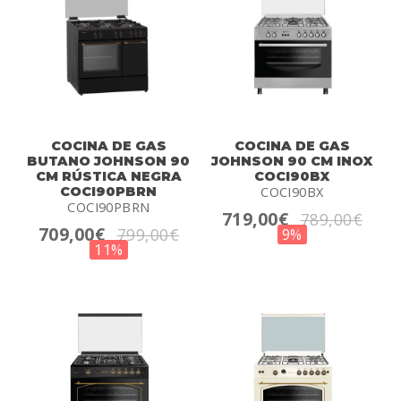
COCINA DE GAS
COCINA DE GAS
BUTANO JOHNSON 90
JOHNSON 90 CM INOX
CM RÚSTICA NEGRA
COCI90BX
COCI90PBRN
COCI90BX
COCI90PBRN
719,00€
789,00€
709,00€
799,00€
9%
11%