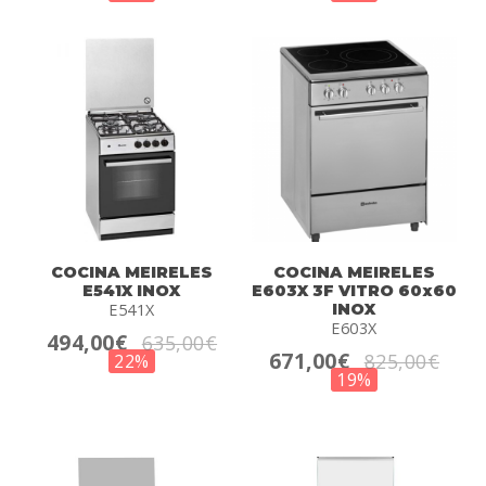
COCINA MEIRELES
COCINA MEIRELES
E541X INOX
E603X 3F VITRO 60x60
E541X
INOX
E603X
494,00€
635,00€
671,00€
825,00€
22%
19%