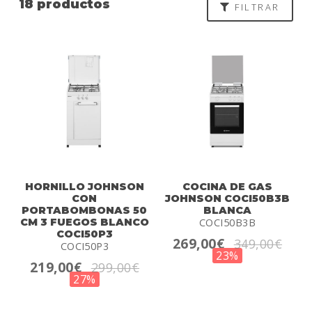
18 productos
FILTRAR
HORNILLO JOHNSON
COCINA DE GAS
CON
JOHNSON COCI50B3B
PORTABOMBONAS 50
BLANCA
CM 3 FUEGOS BLANCO
COCI50B3B
COCI50P3
269,00€
349,00€
COCI50P3
23%
219,00€
299,00€
27%