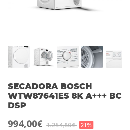
SECADORA BOSCH
WTW87641ES 8K A+++ BC
DSP
994,00€
1.254,80€
21%