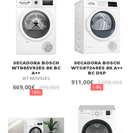
SECADORA BOSCH
SECADORA BOSCH
WTR85V92ES 8K BC
WTG87249ES 8K A++
A++
BC DSP
WTR85V92ES
911,00€
1.058,00€
669,00€
799,00€
14%
16%