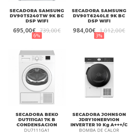
SECADORA SAMSUNG
SECADORA SAMSUNG
DV90T5240TW 9K BC
DV90T6240LE 9K BC
DSP WIFI
DSP WIFI
695,00€
984,00€
739,00€
1.012,00€
6%
3%
SECADORA BEKO
SECADORA JOHNSON
DU7111GA1 7K B
JDRY10NERVION
CONDENSACION
INVERTER 10 Kg A+++/C
DU7111GA1
BOMBA DE CALOR