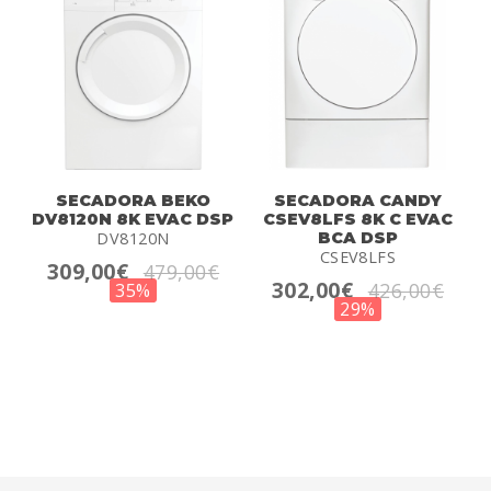
SECADORA BEKO
SECADORA CANDY
DV8120N 8K EVAC DSP
CSEV8LFS 8K C EVAC
DV8120N
BCA DSP
CSEV8LFS
309,00€
479,00€
302,00€
426,00€
35%
29%