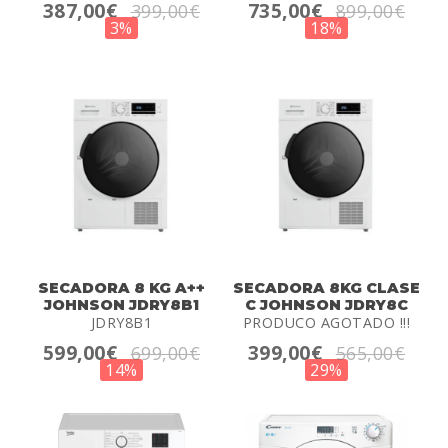
387,00€
735,00€
399,00€
899,00€
3%
18%
SECADORA 8 KG A++
SECADORA 8KG CLASE
JOHNSON JDRY8B1
C JOHNSON JDRY8C
JDRY8B1
PRODUCO AGOTADO !!!
599,00€
399,00€
699,00€
565,00€
14%
29%