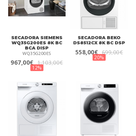
SECADORA SIEMENS
SECADORA BEKO
WQ35G200ES 8K BC
DS8512CX 8K BC DSP
BCA DISP
558,00€
699,00€
WQ35G200ES
20%
967,00€
1.103,00€
12%