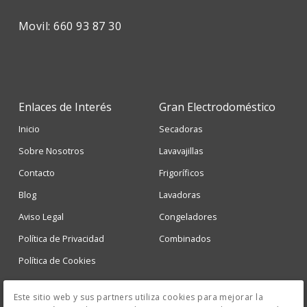
Movil: 660 93 87 30
Enlaces de Interés
Gran Electrodoméstico
Inicio
Secadoras
Sobre Nosotros
Lavavajillas
Contacto
Frigoríficos
Blog
Lavadoras
Aviso Legal
Congeladores
Política de Privacidad
Combinados
Política de Cookies
Climatización
Televisores
Este sitio web y sus partners utiliza cookies para mejorar la