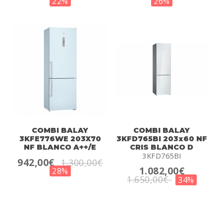
22%
26%
COMBI BALAY
COMBI BALAY
3KFE776WE 203X70
3KFD765BI 203x60 NF
NF BLANCO A++/E
CRIS BLANCO D
3KFD765BI
942,00€
1.300,00€
1.082,00€
28%
1.650,00€
34%