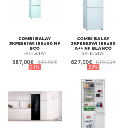
COMBI BALAY
COMBI BALAY
3KFE561WI 186x60 NF
3KFE563WI 186x60
BCO
A++ NF BLANCO
3KFE561WI
3KFE563WI
587,00€
627,00€
849,00€
819,00€
31%
23%