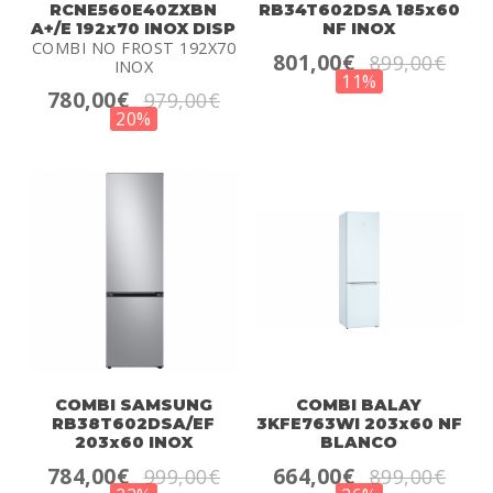
RCNE560E40ZXBN
RB34T602DSA 185x60
A+/E 192x70 INOX DISP
NF INOX
COMBI NO FROST 192X70
801,00€
899,00€
INOX
11%
780,00€
979,00€
20%
COMBI SAMSUNG
COMBI BALAY
RB38T602DSA/EF
3KFE763WI 203x60 NF
203x60 INOX
BLANCO
784,00€
664,00€
999,00€
899,00€