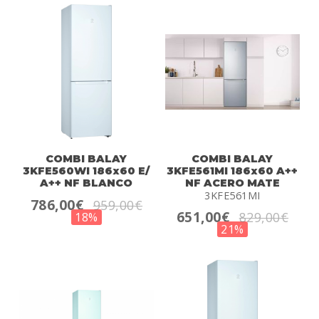
COMBI BALAY
COMBI BALAY
3KFE560WI 186x60 E/
3KFE561MI 186x60 A++
A++ NF BLANCO
NF ACERO MATE
3KFE561MI
786,00€
959,00€
651,00€
829,00€
18%
21%