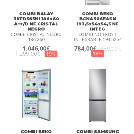
COMBI BALAY
COMBI BEKO
3KFD565NI 186x60
BCNA306E4SN
A++/D NF CRISTAL
193,5x54x54,5 NF
NEGRO
INTEG
COMBI CRISTAL NEGRO
COMBI NO FROST
186 X60
INTEGRABLE 193.5X54
1.046,00€
784,00€
959,00€
1.299,00€
18%
19%
COMBI BEKO
COMBI SAMSUNG